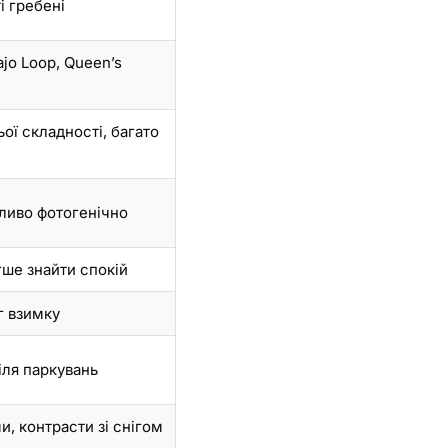
і гребені
ajo Loop, Queen’s
ої складності, багато
бливо фотогенічно
гше знайти спокій
г взимку
іля паркувань
и, контрасти зі снігом