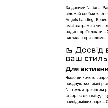
За даними National Pa
відомий своїми «летю
Angels Landing. Брай
амфітеатрами з числе
радить приїжджати в 
виглядає приголомшл
🥾 Досвід 
ваш стиль
Для активни
Якщо ви хочете випро
поєднуються різні рів
Narrows з трекінгом р
створює динаміку, яку
найвідоміших парків 