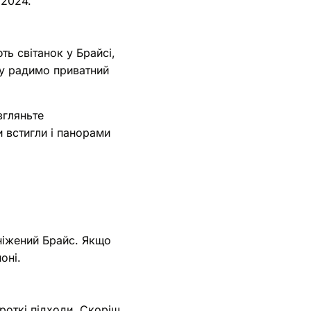
 2024.
ь світанок у Брайсі,
му радимо приватний
згляньте
 встигли і панорами
ніжений Брайс. Якщо
оні.
роткі підходи. Скоріш