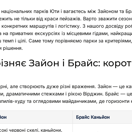
національних парків Юти і вагаєтесь між Зайоном та Б
жить не тільки від краси пейзажів. Варто зважити сезон,
о конкретних маршрутів і логістику. З нашого досвіду р
а на приватних екскурсіях із місцевими гідами, найкращ
 темп і цілі. Саме тому порівняємо парки за критеріями,
 рішення.
ізняє Зайон і Брайс: корот
рні, але створюють дуже різні враження. Зайон — це ка
, драматичними стежками і рікою Вірджин. Брайс — це
шпилів-худу та оглядовими майданчиками, де горизонти 
йон
Брайс Каньйон
окі червоні скелі, каньйони,