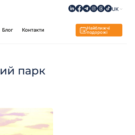
UK
Найближчі
Блог
Контакти
подорожі
кий парк