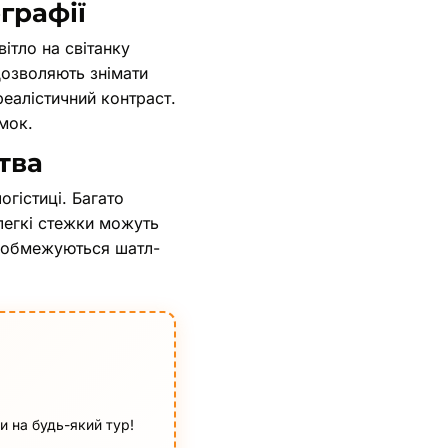
графії
ітло на світанку
дозволяють знімати
еалістичний контраст.
мок.
тва
огістиці. Багато
 легкі стежки можуть
о обмежуються шатл-
 на будь-який тур!