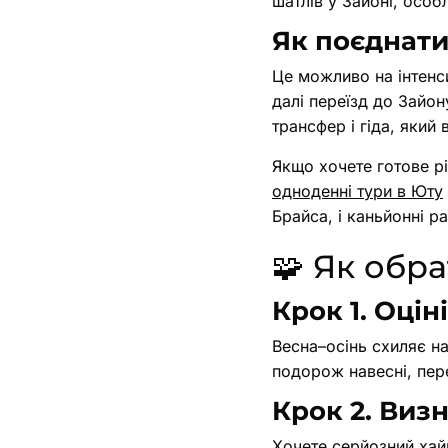
шатлів у Зайоні, особ
Як поєднати
Це можливо на інтенс
далі переїзд до Зайо
трансфер і гіда, який 
Якщо хочете готове рі
одноденні тури в Юту
Брайса, і каньйонні р
🧩 Як обр
Крок 1. Оцін
Весна–осінь схиляє н
подорож навесні, пере
Крок 2. Виз
Хочете серйозний хайк