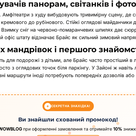
вачів панорам, світанків і фото
Амфітеатри з худу вибудовують тривимірну сцену, де св
д кремового до рубінового. Стійкі оглядові майданчики 
. Взимку сніг на червоно-помаранчевих шпилях дає сюрр
й офіс штату відзначає Брайс як сильний зимовий напря
х мандрівок і першого знайомс
ь для подорожі з дітьми, але Брайс часто простіший в л
осто з оглядових точок біля паркінгу. У Зайоні ж навіть
вні маршрути іноді потребують попередніх дозволів аб
СЕКРЕТНА ЗНАХІДКА!
Ви знайшли схований промокод!
WOWBLOG
при оформленні замовлення та отримайте
10%
знижки