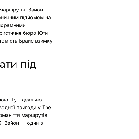
р маршрутів. Зайон
оничним підйомом на
анорамними
уристичне бюро Юти
атомість Брайс взимку
ати під
ою. Тут ідеально
 водної пригоди у The
номаніття маршрутів
S, Зайон — один з