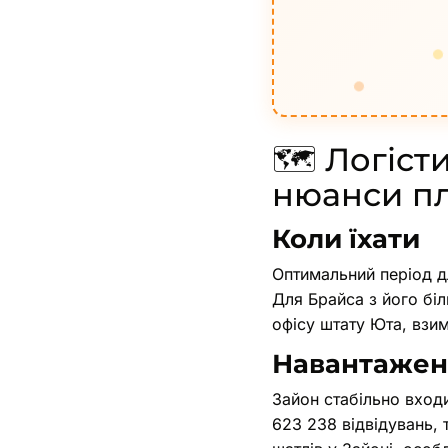
🗺️ Логіст
нюанси п
Коли їхати
Оптимальний період д
Для Брайса з його бі
офісу штату Юта, взим
Навантажені
Зайон стабільно входи
623 238 відвідувань, 