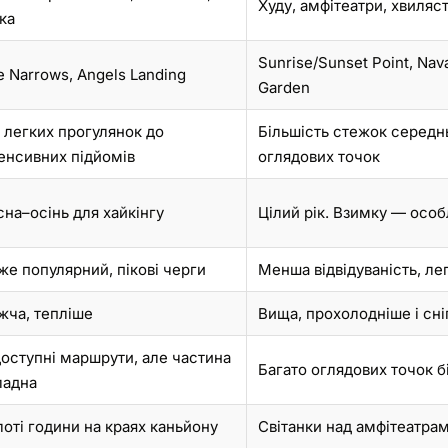
Худу, амфітеатри, хвиляст
чка
Sunrise/Sunset Point, Nav
e Narrows, Angels Landing
Garden
д легких прогулянок до
Більшість стежок середнь
тенсивних підйомів
оглядових точок
сна–осінь для хайкінгу
Цілий рік. Взимку — осо
же популярний, пікові черги
Менша відвідуваність, ле
жча, тепліше
Вища, прохолодніше і сні
доступні маршрути, але частина
Багато оглядових точок б
ладна
лоті години на краях каньйону
Світанки над амфітеатрам