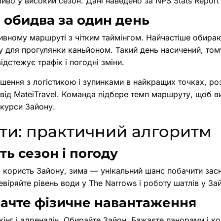
ливо у високий сезон. Дані наведено за NPS Stats Report
 обидва за один день
ивному маршруті з чітким таймінгом. Найчастіше обирают
ну для прогулянки каньйоном. Такий день насичений, то
відстежує трафік і погодні зміни.
шення з логістикою і зупинками в найкращих точках, ро
від MateiTravel. Команда підбере темп маршруту, щоб ви
акурси Зайону.
ати: практичний алгоритм
іть сезон і погоду
а користь Зайону, зима — унікальний шанс побачити зас
віряйте рівень води у The Narrows і роботу шатлів у Зай
начте фізичне навантаження
інг і адреналін. Обирайте Зайон. Бажаєте панорами і ко