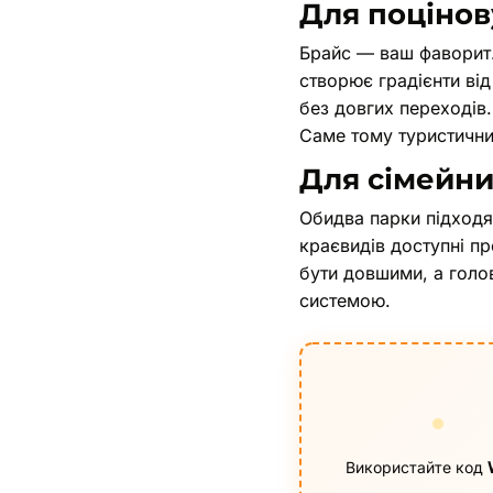
Для поцінову
Брайс — ваш фаворит. 
створює градієнти ві
без довгих переходів
Саме тому туристични
Для сімейни
Обидва парки підходят
краєвидів доступні пр
бути довшими, а голо
системою.
Використайте код