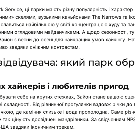
rk Service, ці парки мають різну популярність і характе
чими» скелями, вузькими каньйонами The Narrows та ік
с славиться найбільшою у світі концентрацією худу та п
нними оглядовими майданчиками. А щодо сезонності, т
Зайон з весни до осені для найкращих умов хайкінгу. Н
иво завдяки сніжним контрастам.
відвідувача: який парк обр
х хайкерів і любителів пригод
бувати себе на крутих стежках, Зайон стане вашою сцен
ні складності. Від рівнинної прогулянки вздовж річки до
ічкою, де каміння слизьке і вода прохолодна. Саме різ
 так цінують досвідчені мандрівники. За свідченням NP
США завдяки іконичним трекам.