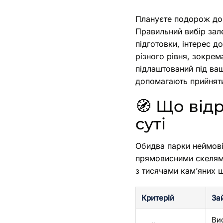
Плануєте подорож до 
Правильний вибір зале
підготовки, інтерес д
різного рівня, зокрем
підлаштований під ваш
допомагають прийняти
🧭 Що відр
суті
Обидва парки неймові
прямовисними скелями
з тисячами кам’яних 
Критерій
За
Вис