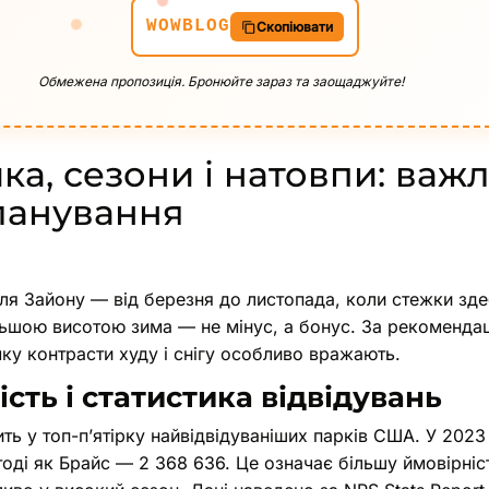
WOWBLOG
Скопіювати
Обмежена пропозиція. Бронюйте зараз та заощаджуйте!
ика, сезони і натовпи: важ
ланування
ля Зайону — від березня до листопада, коли стежки зде
льшою висотою зима — не мінус, а бонус. За рекоменда
ку контрасти худу і снігу особливо вражають.
сть і статистика відвідувань
ть у топ-п’ятірку найвідвідуваніших парків США. У 2023 
тоді як Брайс — 2 368 636. Це означає більшу ймовірніс