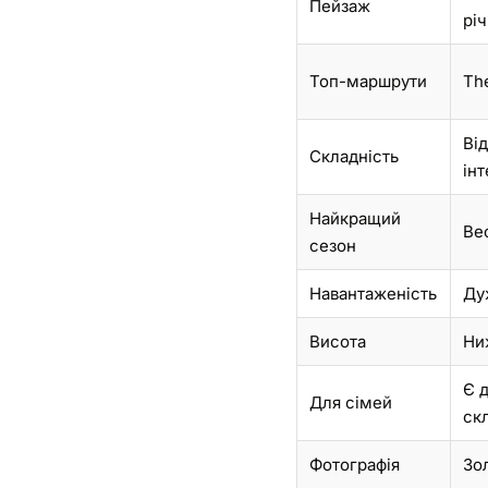
Пейзаж
рі
Топ-маршрути
Th
Ві
Складність
ін
Найкращий
Ве
сезон
Навантаженість
Ду
Висота
Ни
Є 
Для сімей
ск
Фотографія
Зо