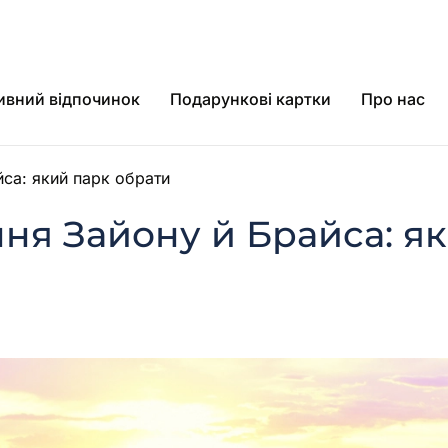
ивний відпочинок
Подарункові картки
Про нас
са: який парк обрати
ня Зайону й Брайса: я