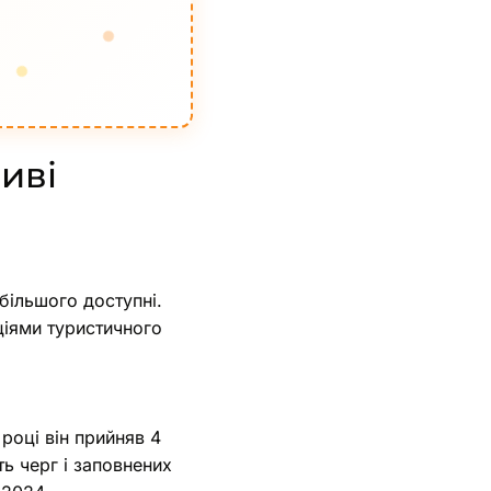
ливі
більшого доступні.
ціями туристичного
році він прийняв 4
ть черг і заповнених