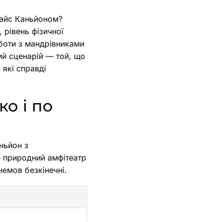
райс Каньйоном?
 рівень фізичної
оботи з мандрівниками
ий сценарій — той, що
 які справді
ко і по
ньйон з
 природний амфітеатр
немов безкінечні.